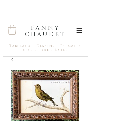
FANNY
CHAUDET
Tableaux - Dessins - Estampes
XIXe et XXe siècles