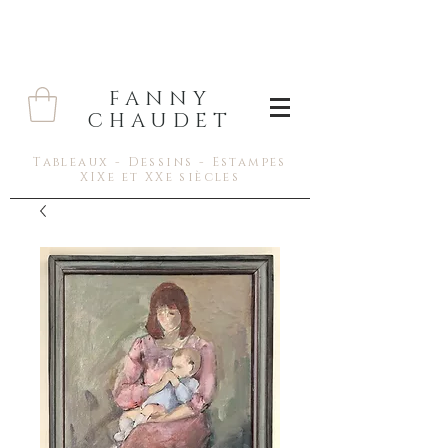
FANNY
CHAUDET
Tableaux - Dessins - Estampes
XIXe et XXe siècles