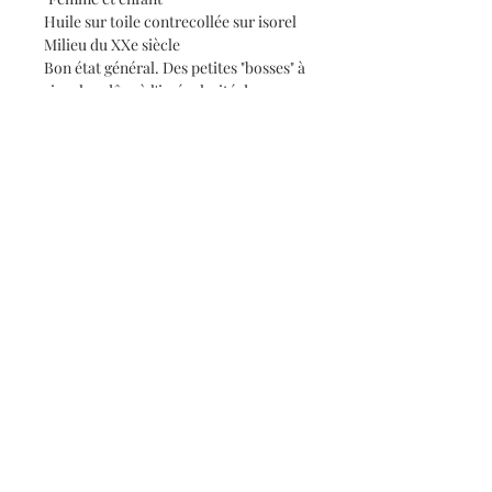
Huile sur toile contrecollée sur isorel
Milieu du XXe siècle
Bon état général. Des petites "bosses" à
signaler, dûes à l'irrégularité du
support en isorel
Format total avec le cadre : 67 x 45 cm
Informations
Qui sommes-nous ?
Contact
Conditions générales de vente
©
2018-2026
- Fanny Chaudet