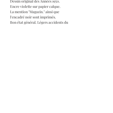
Dessin original des Années 1950.
Encre violette sur papier calque.
La mention "Magazin." ainsi que
l'encadré noir sont imprimés.
Bon état général. Légers accidents du
calque en bordures.
Format : 30,9 x 22,7 cm.
Voir les autres croquis de mode dans la
boutique en ligne.
Informations
Qui sommes-nous ?
Contact
Conditions générales de vente