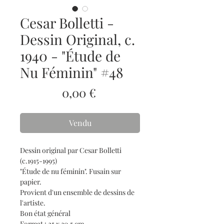
Cesar Bolletti -
Dessin Original, c.
1940 - "Étude de
Nu Féminin" #48
Prix
0,00 €
Vendu
Dessin original par Cesar Bolletti
(c.1915-1995)
"Étude de nu féminin". Fusain sur
papier.
Provient d'un ensemble de dessins de
l'artiste.
Bon état général
Format : 25 x 30,5 cm.