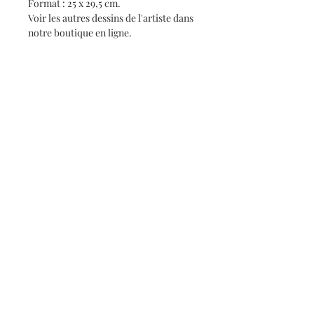
Format : 25 x 29,5 cm.
Voir les autres dessins de l'artiste dans
notre boutique en ligne.
Biographie de l'artiste
CESAR BOLLETTI (c.1915-1995)
Né vers 1915. Mort en 1995 à Roquefort-
les-Pins (Alpes-Maritimes).
Peintre de scènes de genre, paysages,
Informations
portraits, nus.
Qui sommes-nous ?
Paysagiste de la Côte d'Azur, du
Piémont et de la Ligurie.
Contact
Il fut élève de l'École des Arts
Conditions générales de vente
Décoratifs de Nice. Il expose surtout
dans les villes de la Côte d'Azur, ainsi
qu'à Paris et à l'étranger. Il a peint des
portraits de personnalités politiques et
littéraires dont Paul Valery et Jules
©
2018-2026
- Fanny Chaudet
Romains. En 1975, il a décoré l’église
Saint-François d'Assise de Nice de