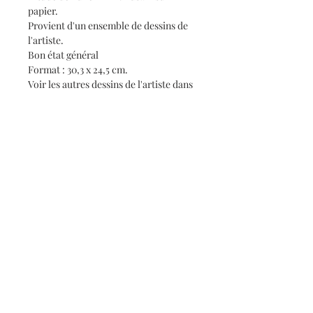
papier.
Provient d'un ensemble de dessins de
l'artiste.
Bon état général
Format : 30,3 x 24,5 cm.
Voir les autres dessins de l'artiste dans
notre boutique en ligne.
Biographie de l'artiste
CESAR BOLLETTI (c.1915-1995)
Né vers 1915. Mort en 1995 à Roquefort-
les-Pins (Alpes-Maritimes).
Peintre de scènes de genre, paysages,
Informations
portraits, nus.
Qui sommes-nous ?
Paysagiste de la Côte d'Azur, du
Piémont et de la Ligurie.
Contact
Il fut élève de l'École des Arts
Conditions générales de vente
Décoratifs de Nice. Il expose surtout
dans les villes de la Côte d'Azur, ainsi