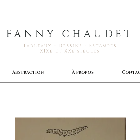
FANNY CHAUDET
Tableaux - Dessins - Estampes
XIXe et XXe siècles
Abstraction
À propos
Conta