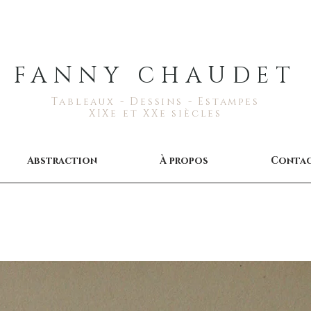
FANNY CHAUDET
Tableaux - Dessins - Estampes
XIXe et XXe siècles
Abstraction
À propos
Conta