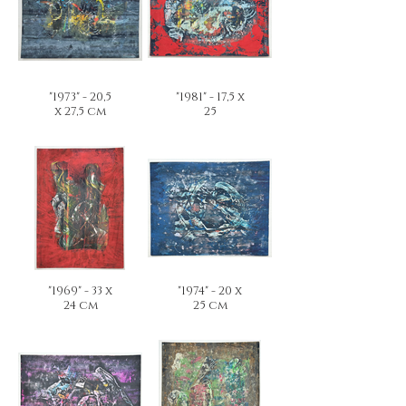
"1973" - 20,5
"1981" - 17,5 x
x 27,5 cm
25
"1969" - 33 x
"1974" - 20 x
24 cm
25 cm