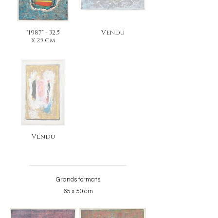
"1987" - 32,5
Vendu
x 25 cm
Vendu
Grands formats
65 x 50 cm