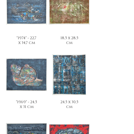
"1974" - 22,7
18,5 x 28,5
x 34,7 cm
cm
"1969" - 24,5
24,5 x 30,5
x 31 cm
cm