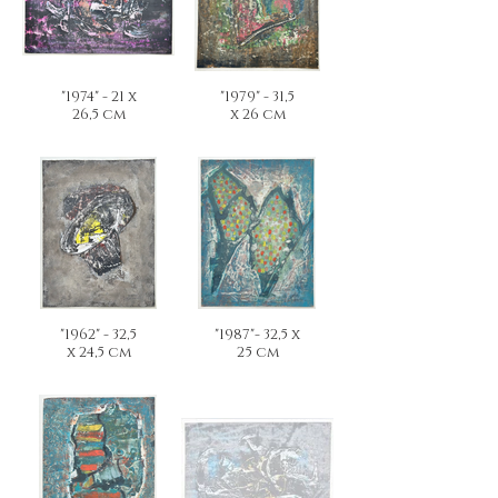
"1974" - 21 x
"1979" - 31,5
26,5 cm
x 26 cm
"1962" - 32,5
"1987"- 32,5 x
x 24,5 cm
25 cm