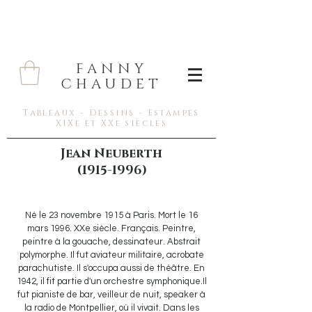
FANNY
CHAUDET
Tableaux - Dessins - Estampes
XIXe et XXe siècles
Jean Neuberth
(1915-1996)
Né le 23 novembre 1915 à Paris. Mort le 16
mars 1996. XXe siècle. Français. Peintre,
peintre à la gouache, dessinateur. Abstrait
polymorphe. Il fut aviateur militaire, acrobate
parachutiste. Il s'occupa aussi de théâtre. En
1942, il fit partie d'un orchestre symphonique.Il
fut pianiste de bar, veilleur de nuit, speaker à
la radio de Montpellier, où il vivait. Dans les